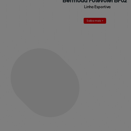
Bermuda Futevôlei BF02
Linha Esportiva
Saiba mais +