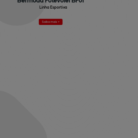
Bermuda Futevôlei BF01
Linha Esportiva
Saiba mais +