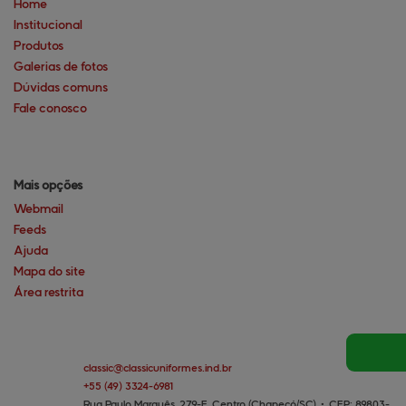
Home
Institucional
Produtos
Galerias de fotos
Dúvidas comuns
Fale conosco
Mais opções
Webmail
Feeds
Ajuda
Mapa do site
Área restrita
classic@
classicuniformes.ind.br
+55
(49)
3324-6981
Rua Paulo Marquês, 279-E, Centro (Chapecó/SC)
•
CEP:
89803
-