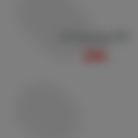
Bermuda de Passeio BMP01
Linha Esportiva
Saiba mais +