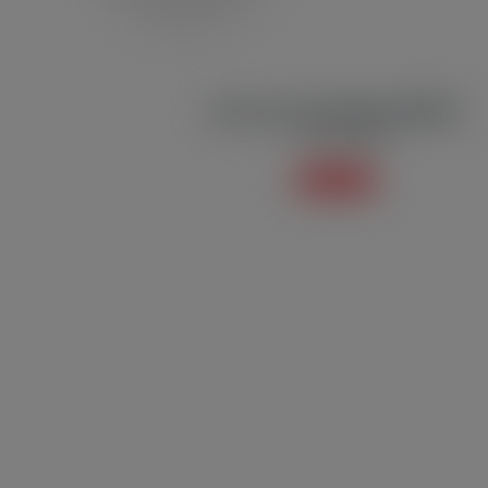
Bermuda de Passeio BMP03
Linha Esportiva
Saiba mais +