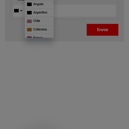
Angola
Argentina
Chile
Enviar
Colômbia
França
Mônaco
Panamá
Paraguai
Veja 
também
Portugal
Uruguai