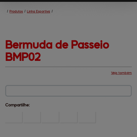
/
Produtos
/
Linha Esportiva
/
Bermuda de Passeio 
BMP02
Veja também
Produtos
Central de ajuda
Mapa do site
Fale conosco
Dúvidas comuns
Institucional
Compartilhe: