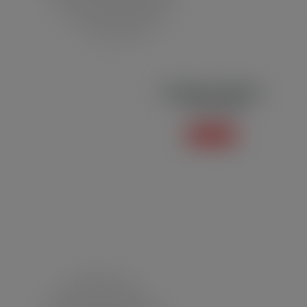
Conjunto Feminino
Linha Esportiva
Saiba mais +