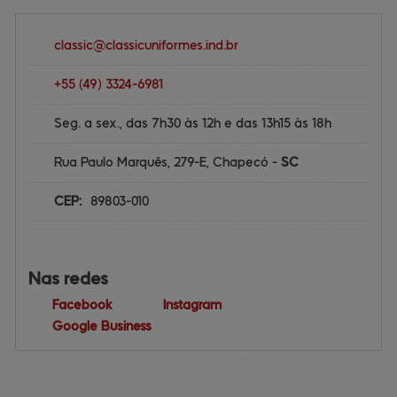
classic@
classicuniformes.ind.br
+55
(49)
3324-6981
Seg. a sex., das 7h30 às 12h e das 13h15 às 18h
Rua Paulo Marquês, 279-E,
Chapecó
-
S
anta
C
atarina
CEP:
89803
-
010
Nas 
redes
Facebook
Instagram
Google Business