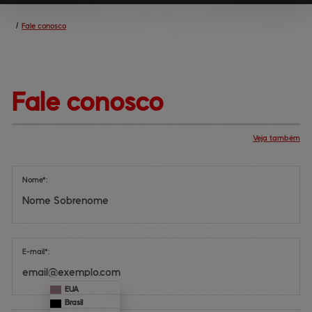
/
Fale conosco
Fale 
conosco
Veja também
Institucional
Feeds
BingSiteAuth.xml
Central de ajuda
Mapa do site
Produtos
Nome*:
E-mail*:
EUA
Brasil