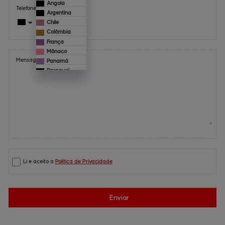
Angola
Telefone*:
Argentina
Chile
Colômbia
França
Mônaco
Mensagem:
Panamá
Paraguai
Portugal
Uruguai
Li e aceito a
Política de Privacidade
Enviar