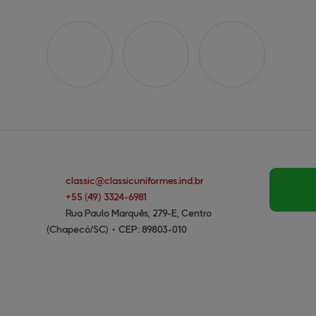
classic@
classicuniformes.ind.br
+55
(49)
3324-6981
Rua Paulo Marquês, 279-E, Centro
(Chapecó/SC)
•
CEP:
89803
-
010