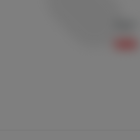
Polo P01
Polo
Saiba mais +