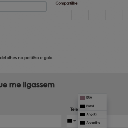
Compartilhe:
detalhes no peitilho e gola.
que me ligassem
EUA
Brasil
Telefone*:
Angola
Argentina