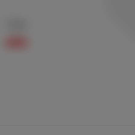
Polo P02
Polo
Saiba mais +