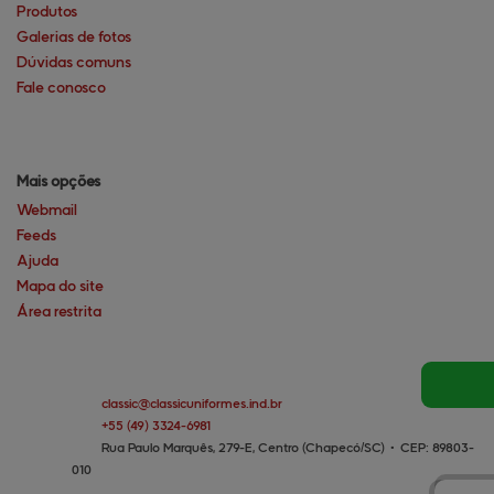
Produtos
Galerias de fotos
Dúvidas comuns
Fale conosco
Mais opções
Webmail
Feeds
Ajuda
Mapa do site
Área restrita
classic@
classicuniformes.ind.br
+55
(49)
3324-6981
Rua Paulo Marquês, 279-E, Centro (Chapecó/SC)
•
CEP:
89803
-
010