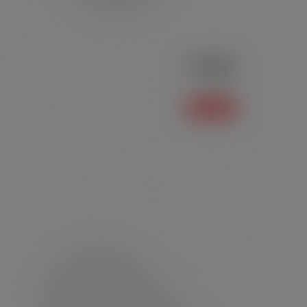
Polo P02
Polo
Saiba mais +