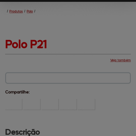
/
Produtos
/
Polo
/
Polo 
P21
Veja também
Produtos
Central de ajuda
Mapa do site
Fale conosco
Dúvidas comuns
Institucional
Compartilhe:
Descrição