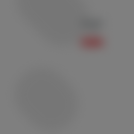
Polo P03
Polo
Saiba mais +