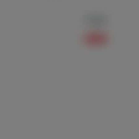
Polo P04
Polo
Saiba mais +