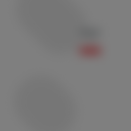
Polo P01
Polo
Saiba mais +