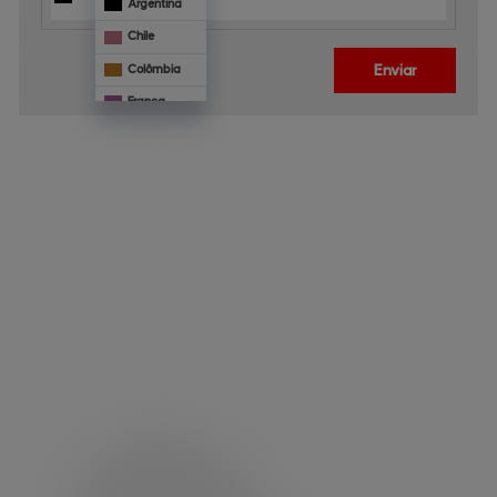
Argentina
Chile
Enviar
Colômbia
França
Mônaco
Panamá
Paraguai
Veja 
também
Portugal
Uruguai