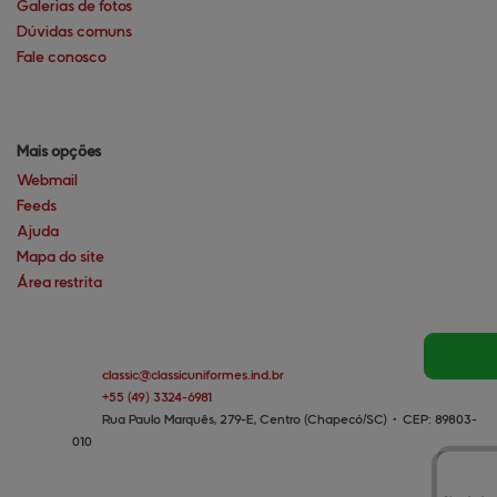
Galerias de fotos
Dúvidas comuns
Fale conosco
Mais opções
Webmail
Feeds
Ajuda
Mapa do site
Área restrita
classic@
classicuniformes.ind.br
+55
(49)
3324-6981
Rua Paulo Marquês, 279-E, Centro (Chapecó/SC)
•
CEP:
89803
-
010