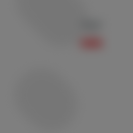
Polo P01
Polo
Saiba mais +