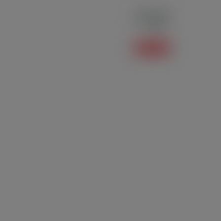
Polo P04
Polo
Saiba mais +