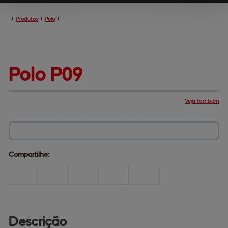
/
Produtos
/
Polo
/
Polo 
P09
Veja também
Produtos
Central de ajuda
Mapa do site
Fale conosco
Dúvidas comuns
Institucional
Compartilhe:
Descrição