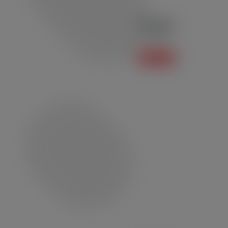
Polo P03
Polo
Saiba mais +