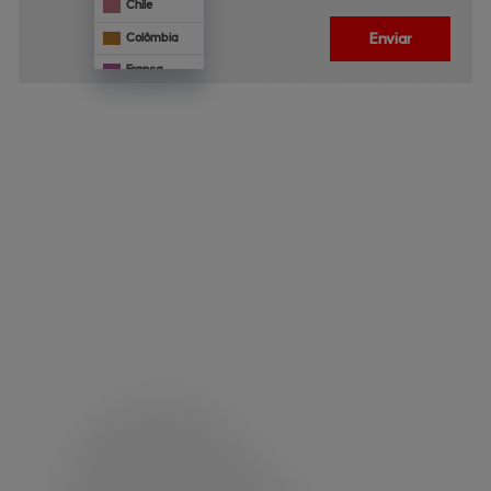
Chile
Enviar
Colômbia
França
Mônaco
Panamá
Paraguai
Veja 
também
Portugal
Uruguai