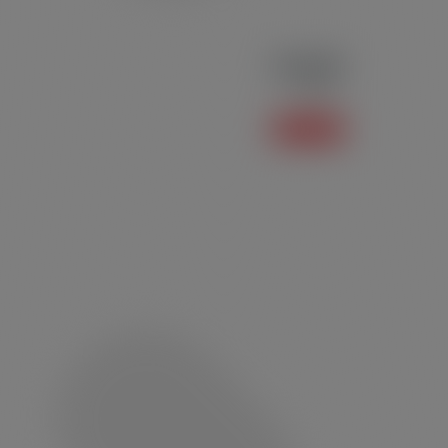
Polo P02
Polo
Saiba mais +