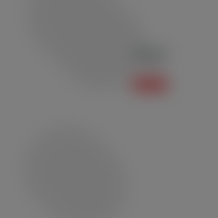
Polo P01
Polo
Saiba mais +