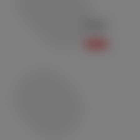
Polo P03
Polo
Saiba mais +