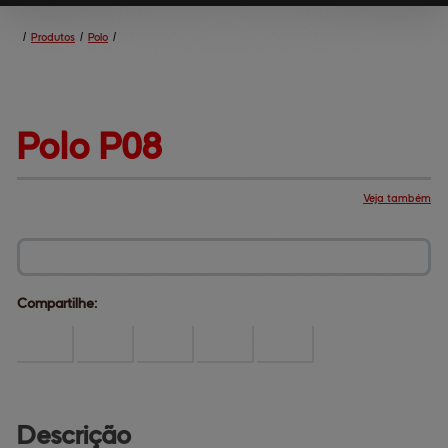
/
Produtos
/
Polo
/
Polo 
P08
Veja também
Produtos
Central de ajuda
Mapa do site
Fale conosco
Dúvidas comuns
Institucional
Compartilhe:
Descrição