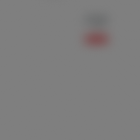
Polo P04
Polo
Saiba mais +