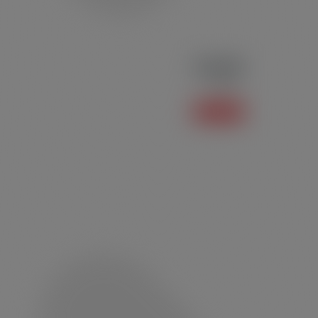
Polo P02
Polo
Saiba mais +