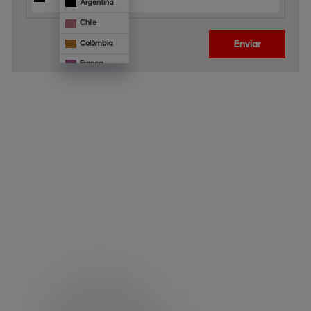
Argentina
Chile
Enviar
Colômbia
França
Mônaco
Panamá
Paraguai
Veja 
também
Portugal
Uruguai