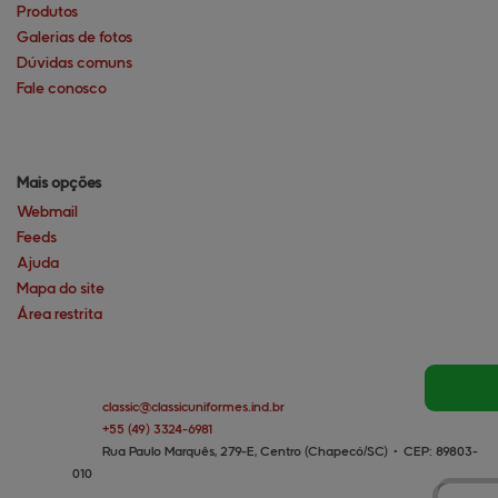
Produtos
Galerias de fotos
Dúvidas comuns
Fale conosco
Mais opções
Webmail
Feeds
Ajuda
Mapa do site
Área restrita
classic@
classicuniformes.ind.br
+55
(49)
3324-6981
Rua Paulo Marquês, 279-E, Centro (Chapecó/SC)
•
CEP:
89803
-
010