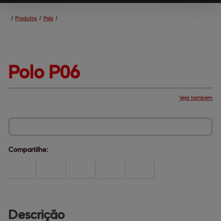
/
Produtos
/
Polo
/
Polo 
P06
Veja também
Produtos
Central de ajuda
Mapa do site
Fale conosco
Dúvidas comuns
Institucional
Compartilhe:
Descrição