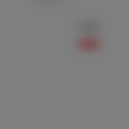
Polo P04
Polo
Saiba mais +