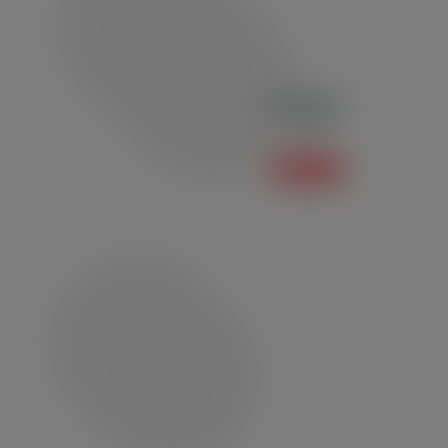
Polo P03
Polo
Saiba mais +