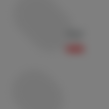
Polo P01
Polo
Saiba mais +