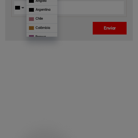
Angola
Argentina
Chile
Enviar
Colômbia
França
Mônaco
Panamá
Paraguai
Veja 
também
Portugal
Uruguai