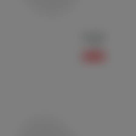
Polo P02
Polo
Saiba mais +