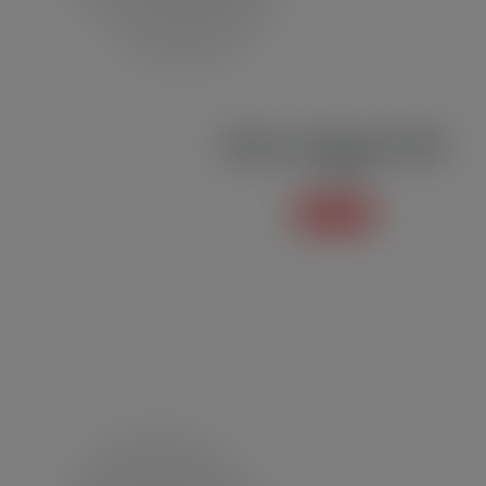
Blusão de Moletom BM02
Moletom
Saiba mais +