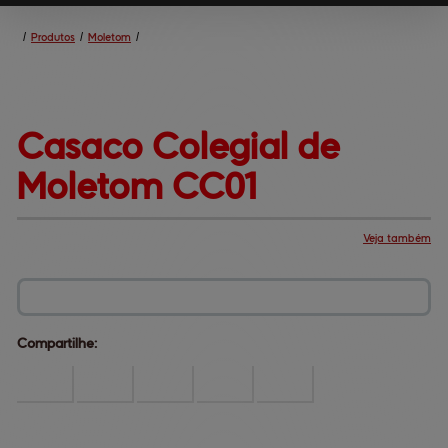
/
Produtos
/
Moletom
/
Casaco Colegial 
de
Moletom CC01
Veja também
Produtos
Central de ajuda
Mapa do site
Fale conosco
Dúvidas comuns
Institucional
Compartilhe: