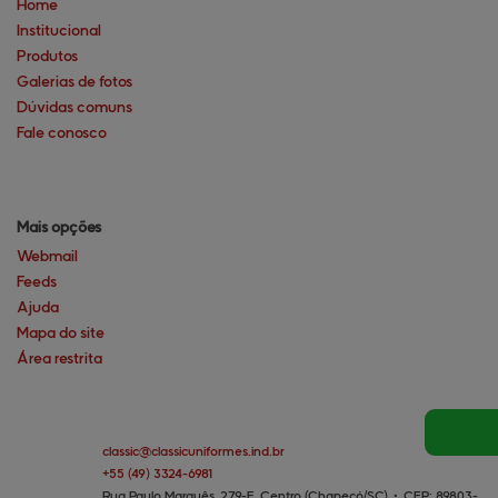
Home
Institucional
Produtos
Galerias de fotos
Dúvidas comuns
Fale conosco
Mais opções
Webmail
Feeds
Ajuda
Mapa do site
Área restrita
classic@
classicuniformes.ind.br
+55
(49)
3324-6981
Rua Paulo Marquês, 279-E, Centro (Chapecó/SC)
•
CEP:
89803
-