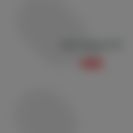
Blusão de Moletom BM01
Moletom
Saiba mais +