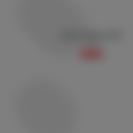
Blusão de Moletom BM03
Moletom
Saiba mais +