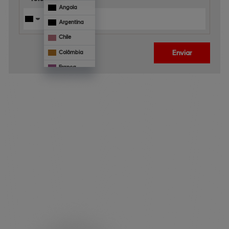
Angola
Argentina
Chile
Enviar
Colômbia
França
Mônaco
Panamá
Paraguai
Veja 
também
Portugal
Uruguai