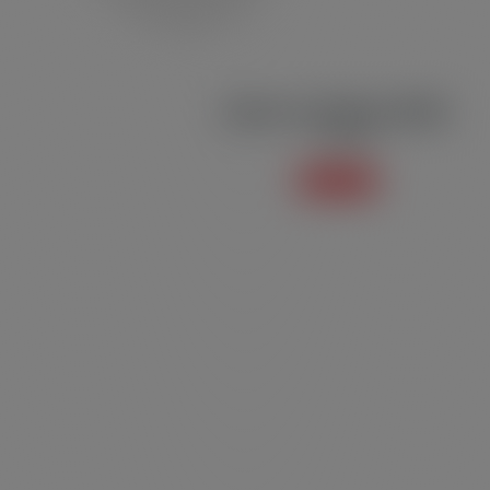
Blusão de Moletom BM04
Moletom
Saiba mais +