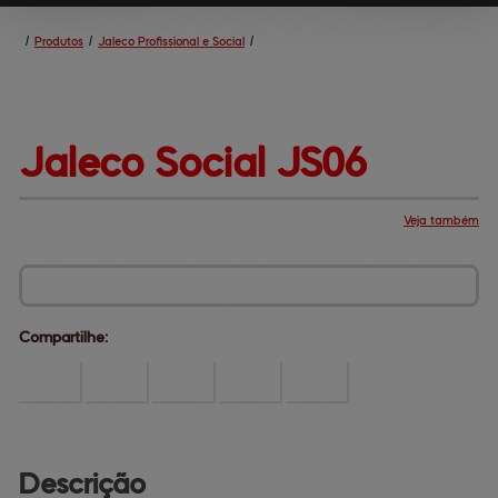
/
Produtos
/
Jaleco Profissional e Social
/
Jaleco 
Social JS06
Veja também
Produtos
Central de ajuda
Mapa do site
Fale conosco
Dúvidas comuns
Institucional
Compartilhe:
Descrição