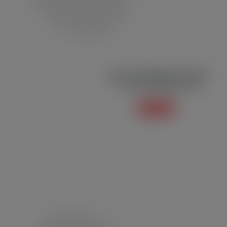
Jaleco Profissional JB02
Jaleco Profissional e Social
Saiba mais +