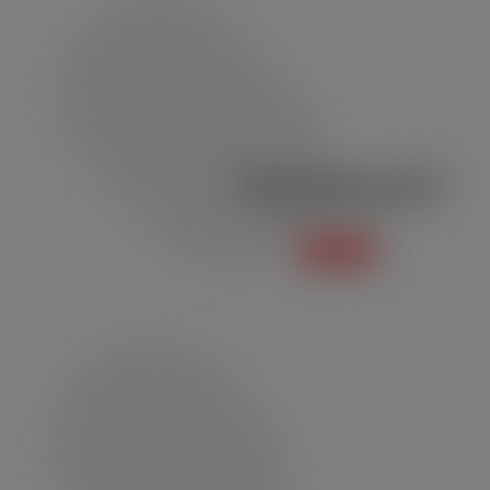
Jaleco Profissional JB01
Jaleco Profissional e Social
Saiba mais +