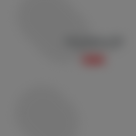
Jaleco Profissional JB03
Jaleco Profissional e Social
Saiba mais +