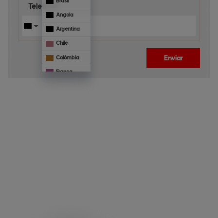
Brasil
Telefone*:
Angola
Argentina
Chile
Enviar
Colômbia
França
Mônaco
Panamá
Paraguai
Veja 
também
Portugal
Uruguai