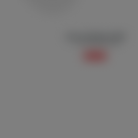
Jaleco Profissional JB04
Jaleco Profissional e Social
Saiba mais +